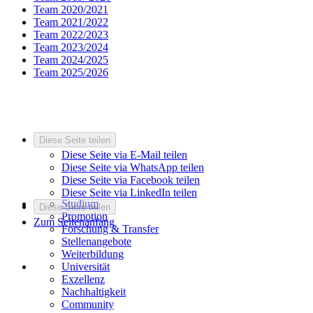
Team 2020/2021
Team 2021/2022
Team 2022/2023
Team 2023/2024
Team 2024/2025
Team 2025/2026
Diese Seite teilen
Diese Seite via E-Mail teilen
Diese Seite via WhatsApp teilen
Diese Seite via Facebook teilen
Diese Seite via LinkedIn teilen
Studium
Diese Seite teilen
Promotion
Zum Seitenanfang
Forschung & Transfer
Stellenangebote
Weiterbildung
Universität
Exzellenz
Nachhaltigkeit
Community