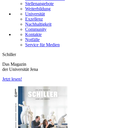
Stellenangebote
Weiterbildung
Universität
Exzellenz
Nachhaltigkeit
Community
Kontakte
Notfälle
Service für Medien
Schiller
Das Magazin
der Universität Jena
Jetzt lesen!