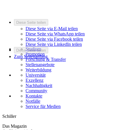
Diese Seite teilen
Diese Seite via E-Mail teilen
Diese Seite via WhatsApp teilen
Diese Seite via Facebook teilen
Diese Seite via LinkedIn teilen
Studium
Diese Seite teilen
Promotion
Zum Seitenanfang
Forschung & Transfer
Stellenangebote
Weiterbildung
Universität
Exzellenz
Nachhaltigkeit
Community
Kontakte
Notfälle
Service für Medien
Schiller
Das Magazin