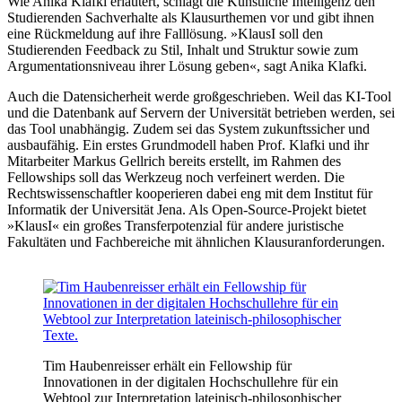
Wie Anika Klafki erläutert, schlägt die Künstliche Intelligenz den
Studierenden Sachverhalte als Klausurthemen vor und gibt ihnen
eine Rückmeldung auf ihre Falllösung. »KlausI soll den
Studierenden Feedback zu Stil, Inhalt und Struktur sowie zum
Argumentationsniveau ihrer Lösung geben«, sagt Anika Klafki.
Auch die Datensicherheit werde großgeschrieben. Weil das KI-Tool
und die Datenbank auf Servern der Universität betrieben werden, sei
das Tool unabhängig. Zudem sei das System zukunftssicher und
ausbaufähig. Ein erstes Grundmodell haben Prof. Klafki und ihr
Mitarbeiter Markus Gellrich bereits erstellt, im Rahmen des
Fellowships soll das Werkzeug noch verfeinert werden. Die
Rechtswissenschaftler kooperieren dabei eng mit dem Institut für
Informatik der Universität Jena. Als Open-Source-Projekt bietet
»KlausI« ein großes Transferpotenzial für andere juristische
Fakultäten und Fachbereiche mit ähnlichen Klausuranforderungen.
Tim Haubenreisser erhält ein Fellowship für
Innovationen in der digitalen Hochschullehre für ein
Webtool zur Interpretation lateinisch-philosophischer