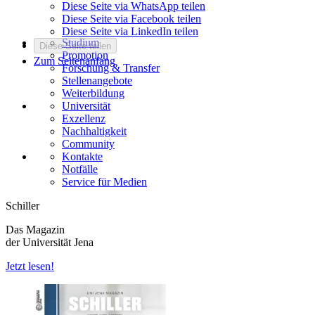
Diese Seite via WhatsApp teilen
Diese Seite via Facebook teilen
Diese Seite via LinkedIn teilen
Studium
Diese Seite teilen
Promotion
Zum Seitenanfang
Forschung & Transfer
Stellenangebote
Weiterbildung
Universität
Exzellenz
Nachhaltigkeit
Community
Kontakte
Notfälle
Service für Medien
Schiller
Das Magazin
der Universität Jena
Jetzt lesen!