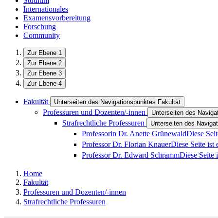
Studium
Internationales
Examensvorbereitung
Forschung
Community
Zur Ebene 1
Zur Ebene 2
Zur Ebene 3
Zur Ebene 4
Fakultät
Unterseiten des Navigationspunktes Fakultät
Professuren und Dozenten/-innen
Unterseiten des Naviga
Strafrechtliche Professuren
Unterseiten des Navigat
Professorin Dr. Anette Grünewald
Diese Seit
Professor Dr. Florian Knauer
Diese Seite ist
Professor Dr. Edward Schramm
Diese Seite 
Home
Fakultät
Professuren und Dozenten/-innen
Strafrechtliche Professuren