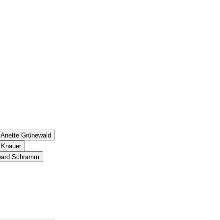
. Anette Grünewald
n Knauer
dward Schramm