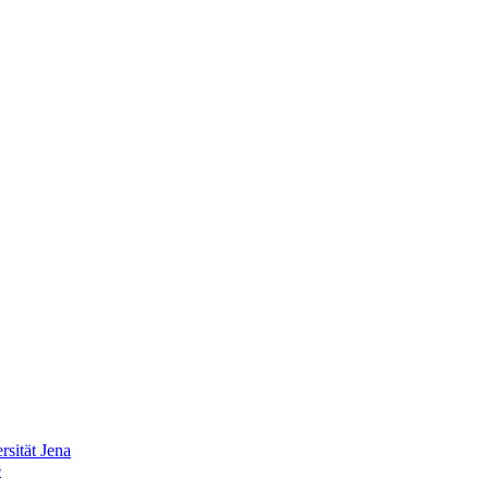
sität Jena
e