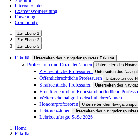
Studium
Internationales
Examensvorbereitung
Forschung
Community
Zur Ebene 1
Zur Ebene 2
Zur Ebene 3
Fakultät
Unterseiten des Navigationspunktes Fakultät
Professuren und Dozenten/-innen
Unterseiten des Naviga
Zivilrechtliche Professuren
Unterseiten des Navigat
Öffentlichrechtliche Professuren
Unterseiten des N
Strafrechtliche Professuren
Unterseiten des Navigat
Emeritierte und im Ruhestand befindliche Profess
Weitere ehemalige Hochschullehrer/-innen
Honorarprofessoren
Unterseiten des Navigationspu
Lektoren/-innen
Unterseiten des Navigationspunktes
Lehrbeauftragte SoSe 2026
Home
Fakultät