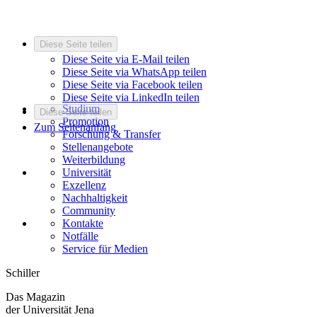
Diese Seite teilen
Diese Seite via E-Mail teilen
Diese Seite via WhatsApp teilen
Diese Seite via Facebook teilen
Diese Seite via LinkedIn teilen
Studium
Diese Seite teilen
Promotion
Zum Seitenanfang
Forschung & Transfer
Stellenangebote
Weiterbildung
Universität
Exzellenz
Nachhaltigkeit
Community
Kontakte
Notfälle
Service für Medien
Schiller
Das Magazin
der Universität Jena