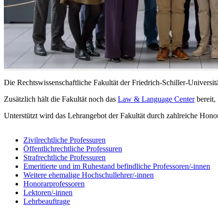
Die Rechtswissenschaftliche Fakultät der Friedrich-Schiller-Universitä
Zusätzlich hält die Fakultät noch das
Law & Language Center
bereit,
Unterstützt wird das Lehrangebot der Fakultät durch zahlreiche Honor
Zivilrechtliche Professuren
Öffentlichrechtliche Professuren
Strafrechtliche Professuren
Emeritierte und im Ruhestand befindliche Professoren/-innen
Weitere ehemalige Hochschullehrer/-innen
Honorarprofessoren
Lektoren/-innen
Lehrbeauftrage