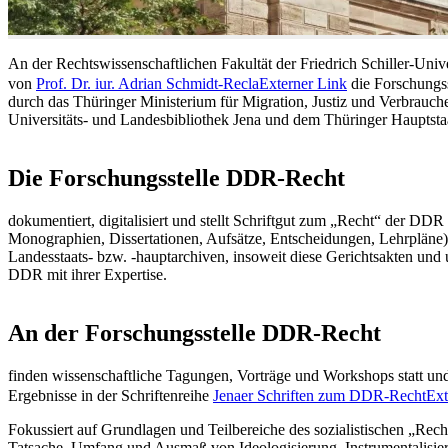
An der Rechtswissenschaftlichen Fakultät der Friedrich Schiller-Unive
von
Prof. Dr. iur. Adrian Schmidt-Recla
Externer Link
die Forschungs
durch das Thüringer Ministerium für Migration, Justiz und Verbrauch
Universitäts- und Landesbibliothek Jena und dem Thüringer Hauptsta
Die Forschungsstelle DDR-Recht
dokumentiert, digitalisiert und stellt Schriftgut zum „Recht“ der D
Monographien, Dissertationen, Aufsätze, Entscheidungen, Lehrpläne) o
Landesstaats- bzw. -hauptarchiven, insoweit diese Gerichtsakten und 
DDR mit ihrer Expertise.
An der Forschungsstelle DDR-Recht
finden wissenschaftliche Tagungen, Vorträge und Workshops statt und 
Ergebnisse in der Schriftenreihe
Jenaer Schriften zum DDR-Recht
Ext
Fokussiert auf Grundlagen und Teilbereiche des sozialistischen „Rec
Tatsache, Umfang und Ausmaß von Ideologisierung, Instrumentalisier