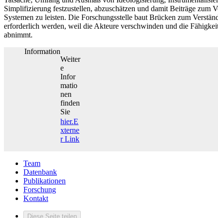
Simplifizierung festzustellen, abzuschätzen und damit Beiträge zum Ver
Systemen zu leisten. Die Forschungsstelle baut Brücken zum Verständn
erforderlich werden, weil die Akteure verschwinden und die Fähigke
abnimmt.
Information
Weiter
e
Infor
matio
nen
finden
Sie
hier.
E
xterne
r Link
Team
Datenbank
Publikationen
Forschung
Kontakt
Diese Seite teilen