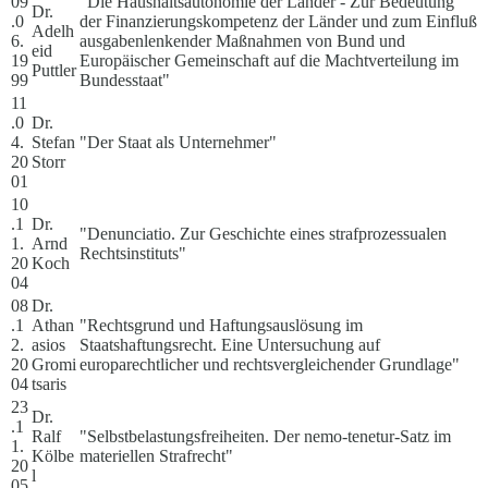
09
"Die Haushaltsautonomie der Länder - Zur Bedeutung
Dr.
.0
der Finanzierungskompetenz der Länder und zum Einfluß
Adelh
6.
ausgabenlenkender Maßnahmen von Bund und
eid
19
Europäischer Gemeinschaft auf die Machtverteilung im
Puttler
99
Bundesstaat"
11
.0
Dr.
4.
Stefan
"Der Staat als Unternehmer"
20
Storr
01
10
.1
Dr.
"Denunciatio. Zur Geschichte eines strafprozessualen
1.
Arnd
Rechtsinstituts"
20
Koch
04
08
Dr.
.1
Athan
"Rechtsgrund und Haftungsauslösung im
2.
asios
Staatshaftungsrecht. Eine Untersuchung auf
20
Gromi
europarechtlicher und rechtsvergleichender Grundlage"
04
tsaris
23
Dr.
.1
Ralf
"Selbstbelastungsfreiheiten. Der nemo-tenetur-Satz im
1.
Kölbe
materiellen Strafrecht"
20
l
05