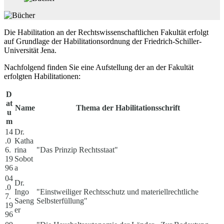
Die Habilitation an der Rechtswissenschaftlichen Fakultät erfolgt
auf Grundlage der Habilitationsordnung der Friedrich-Schiller-
Universität Jena.
Nachfolgend finden Sie eine Aufstellung der an der Fakultät
erfolgten Habilitationen:
D
at
Name
Thema der Habilitationsschrift
u
m
14
Dr.
.0
Katha
6.
rina
"Das Prinzip Rechtsstaat"
19
Sobot
96
a
04
Dr.
.0
Ingo
"Einstweiliger Rechtsschutz und materiellrechtliche
7.
Saeng
Selbsterfüllung"
19
er
96