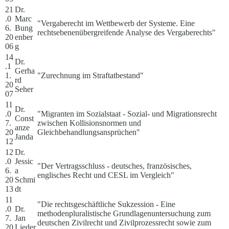
21
Dr.
.0
Marc
"Vergaberecht im Wettbewerb der Systeme. Eine
6.
Bung
rechtsebenenübergreifende Analyse des Vergaberechts"
20
enber
06
g
14
Dr.
.1
Gerha
1.
"Zurechnung im Straftatbestand"
rd
20
Seher
07
11
Dr.
.0
"Migranten im Sozialstaat - Sozial- und Migrationsrecht
Const
7.
zwischen Kollisionsnormen und
anze
20
Gleichbehandlungsansprüchen"
Janda
12
12
Dr.
.0
Jessic
"Der Vertragsschluss - deutsches, französisches,
6.
a
englisches Recht und CESL im Vergleich"
20
Schmi
13
dt
11
"Die rechtsgeschäftliche Sukzession - Eine
.0
Dr.
methodenpluralistische Grundlagenuntersuchung zum
7.
Jan
deutschen Zivilrecht und Zivilprozessrecht sowie zum
20
Lieder