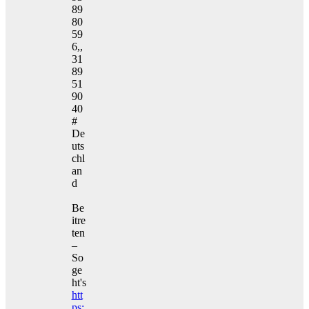
89
80
59
6,,
31
89
51
90
40
#
De
uts
chl
an
d
Be
itre
ten
–
So
ge
ht's
htt
ps: