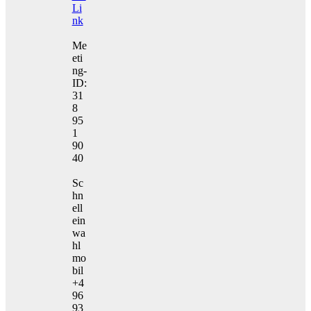
Li
nk
Me
eti
ng-
ID:
31
8
95
1
90
40
Sc
hn
ell
ein
wa
hl
mo
bil
+4
96
93