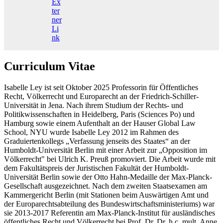
Ex
ter
ner
Li
nk
Curriculum Vitae
Isabelle Ley ist seit Oktober 2025 Professorin für Öffentliches
Recht, Völkerrecht und Europarecht an der Friedrich-Schiller-
Universität in Jena. Nach ihrem Studium der Rechts- und
Politikwissenschaften in Heidelberg, Paris (Sciences Po) und
Hamburg sowie einem Aufenthalt an der Hauser Global Law
School, NYU wurde Isabelle Ley 2012 im Rahmen des
Graduiertenkollegs „Verfassung jenseits des Staates“ an der
Humboldt-Universität Berlin mit einer Arbeit zur „Opposition im
Völkerrecht" bei Ulrich K. Preuß promoviert. Die Arbeit wurde mit
dem Fakultätspreis der Juristischen Fakultät der Humboldt-
Universität Berlin sowie der Otto Hahn-Medaille der Max-Planck-
Gesellschaft ausgezeichnet. Nach dem zweiten Staatsexamen am
Kammergericht Berlin (mit Stationen beim Auswärtigen Amt und
der Europarechtsabteilung des Bundeswirtschaftsministeriums) war
sie 2013-2017 Referentin am Max-Planck-Institut für ausländisches
öffentliches Recht und Völkerrecht bei Prof. Dr. Dr. h.c. mult. Anne