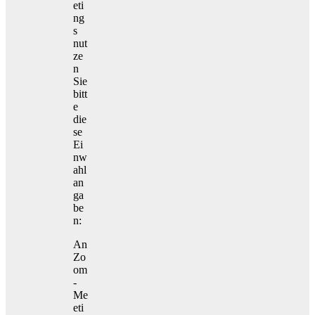
eti
ng
s
nut
ze
n
Sie
bitt
e
die
se
Ei
nw
ahl
an
ga
be
n:
An
Zo
om
-
Me
eti