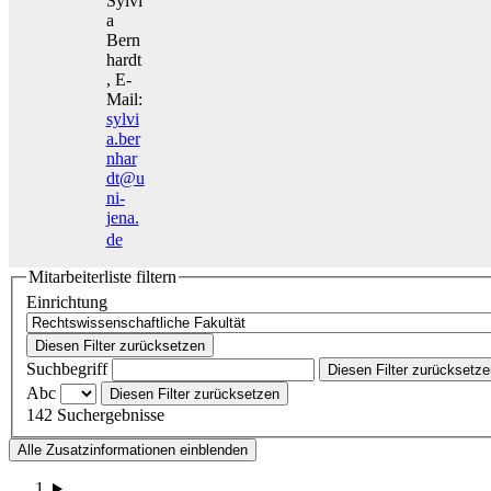
Sylvi
a
Bern
hardt
, E-
Mail:
sylvi
a.ber
nhar
dt@u
ni-
jena.
de
Mitarbeiterliste filtern
Einrichtung
Diesen Filter zurücksetzen
Suchbegriff
Diesen Filter zurücksetz
Abc
Diesen Filter zurücksetzen
142 Suchergebnisse
Alle Zusatzinformationen einblenden