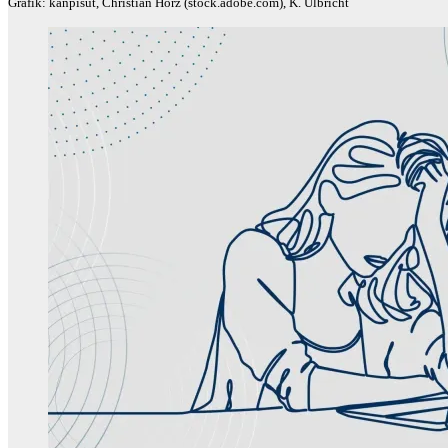
Grafik: kanpisut, Christian Horz (stock.adobe.com), K. Ulbricht